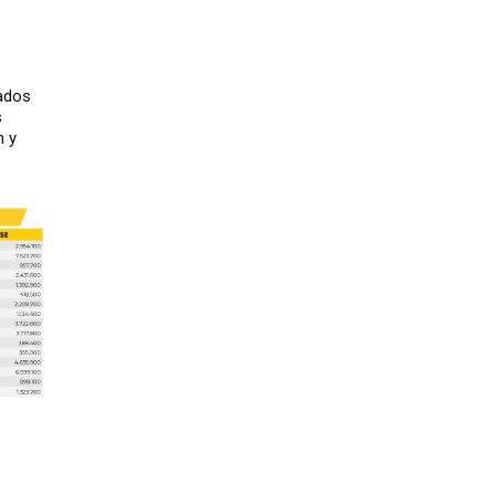
zados
s
n y