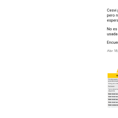
Cesvi 
pero n
espera
No es 
usada
Encuen
Abr 18