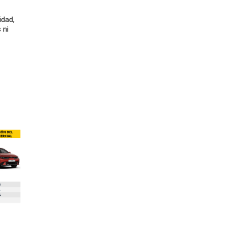
idad,
 ni