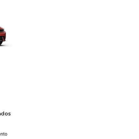
ados
ento