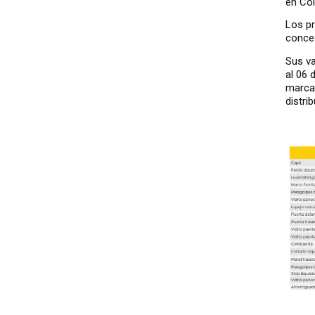
en Co
Los pr
conces
Sus va
al 06 
marcas
distri