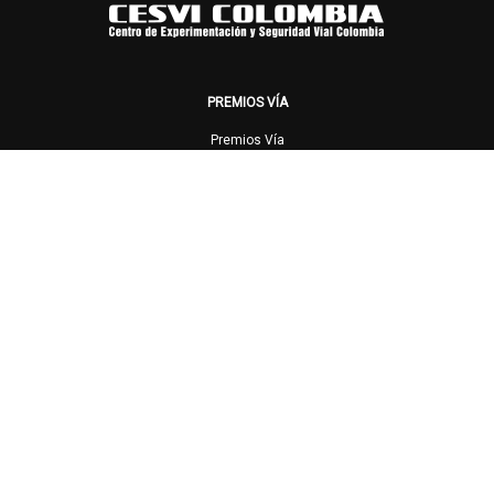
PREMIOS VÍA
Premios Vía
Metodología
Categorías
Ganadores
HISTÓRICO DE GANADORES
CUIDADOS EN LA VÍA
Consejos y tips de seguridad
Asegúrate
NOTICIAS
Noticias