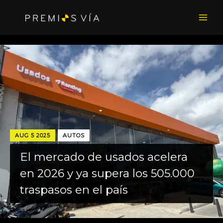
Main
Men
FEB 2025
AUTOS
Renault-Sofasa dona a la
Universidad Nacional un Kwid
ensamblado en Envigado