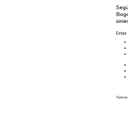
Segú
Bogo
sini
Estas 
Febrer