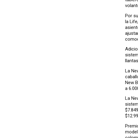
volant
Por su
la Lif
asient
ajusta
comod
Adicio
sistem
llanta
La New
caball
New Bl
a 6.00
La New
sistem
$7.849
$12.99
Premio
modelo
colom