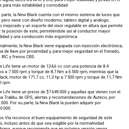
e para más estabilidad y comodidad.
 parte, la New Black cuenta con el mismo sistema de luces que
e, pero viene con diseño moderno, tablero digital y análogo,
o mejorado y un soporte del visor regulable en altura que permite
r la posición de este, permitiéndole así al conductor mayor
idad y una conducción más ergonómica.
nalmente, la New Black viene equipada con inyección electrónica,
a de llave por proximidad y, para mejor seguridad en el frenado,
s IRC y frenos CBS.
 Life tiene un motor de 124,6 cc con una potencia de 8.4
os a 7.500 rpm y torque de 8,7 Nm a 6.500 rpm; mientras que la
ack, motor de 171,7 cc, 11,3 hp a 7.500 rpm y torque de 11,7 Nm
0 rpm.
 Life tiene un precio de $7.649.000 y aquellas que vienen con el
a Trakku, de GPS, alertas y recomendaciones de Auteco, por
.000. Por su parte, la New Black la pueden adquirir por
0.000.
s Vía reconoce el buen equipamiento de seguridad de este
, incluso antes de que sea exigible por la normatividad
biana, aunque recomienda que en próxima versión venga