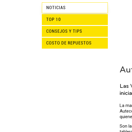
NOTICIAS
TOP 10
CONSEJOS Y TIPS
COSTO DE REPUESTOS
Aut
Las 
inic
La mar
Auteco
quiene
Son la
tabler