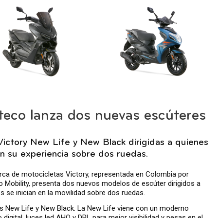
eco lanza dos nuevas escúteres
Victory New Life y New Black dirigidas a quienes
ian su experiencia sobre dos ruedas.
ca de motocicletas Victory, representada en Colombia por
 Mobility, presenta dos nuevos modelos de escúter dirigidos a
s se inician en la movilidad sobre dos ruedas.
s New Life y New Black. La New Life viene con un moderno
o digital, luces led AHO y DRL para mejor visibilidad y pesas en el