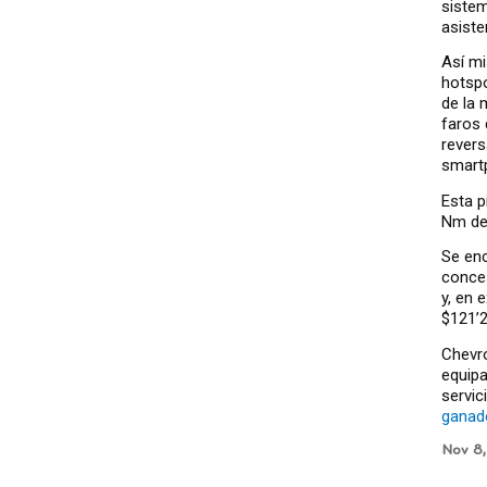
sistem
asiste
Así mi
hotspo
de la 
faros 
revers
smart
Esta p
Nm de
Se enc
conces
y, en 
$121’2
Chevro
equipa
servic
ganad
Nov 8