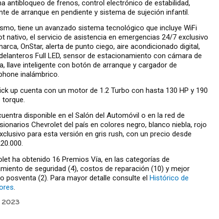
a antibloqueo de frenos, control electrónico de estabilidad,
nte de arranque en pendiente y sistema de sujeción infantil.
smo, tiene un avanzado sistema tecnológico que incluye WiFi
t nativo, el servicio de asistencia en emergencias 24/7 exclusivo
marca, OnStar, alerta de punto ciego, aire acondicionado digital,
delanteros Full LED, sensor de estacionamiento con cámara de
a, llave inteligente con botón de arranque y cargador de
phone inalámbrico.
ick up cuenta con un motor de 1.2 Turbo con hasta 130 HP y 190
 torque.
uentra disponible en el Salón del Automóvil o en la red de
ionarios Chevrolet del país en colores negro, blanco niebla, rojo
exclusivo para esta versión en gris rush, con un precio desde
20.000.
let ha obtenido 16 Premios Vía, en las categorías de
miento de seguridad (4), costos de reparación (10) y mejor
io posventa (2). Para mayor detalle consulte el
Histórico de
ores
.
, 2023