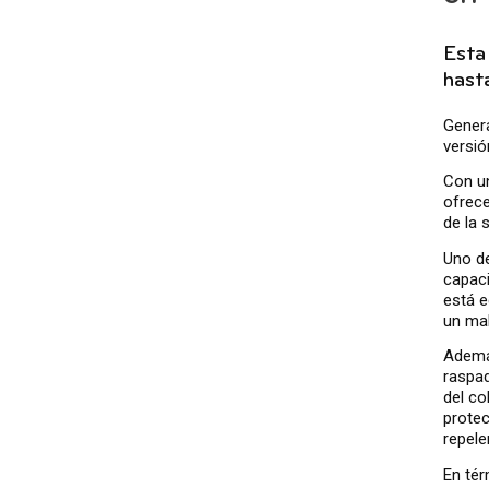
Esta
hast
Genera
versió
Con un
ofrece
de la 
Uno de
capaci
está e
un mal
Además
raspad
del co
protec
repele
En tér