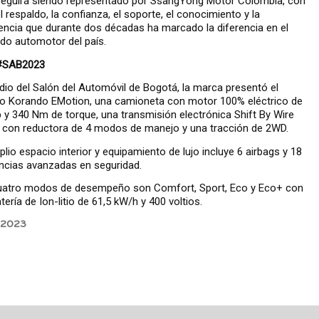
eguirá siendo representado por SsangYong Motor Colombia, con
l respaldo, la confianza, el soporte, el conocimiento y la
encia que durante dos décadas ha marcado la diferencia en el
do automotor del país.
 #SAB2023
io del Salón del Automóvil de Bogotá, la marca presentó el
o Korando EMotion, una camioneta con motor 100% eléctrico de
 y 340 Nm de torque, una transmisión electrónica Shift By Wire
 con reductora de 4 modos de manejo y una tracción de 2WD.
lio espacio interior y equipamiento de lujo incluye 6 airbags y 18
ncias avanzadas en seguridad.
uatro modos de desempeño son Comfort, Sport, Eco y Eco+ con
tería de Ion-litio de 61,5 kW/h y 400 voltios.
, 2023