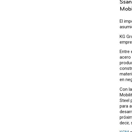
Ssan
Mobi
El im
asumió
KG Gr
empres
Entre 
acero 
produc
const
materi
en neg
Con l
Mobili
Steel 
para a
desarr
próxi
decir,