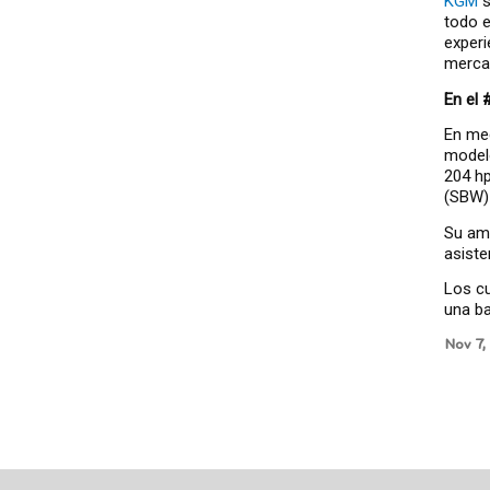
KGM
s
todo e
experi
merca
En el
En med
model
204 hp
(SBW)
Su amp
asiste
Los c
una ba
Nov 7