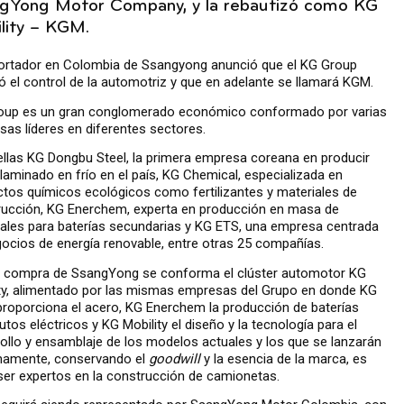
gYong Motor Company, y la rebautizó como KG
lity – KGM.
portador en Colombia de Ssangyong anunció que el KG Group
 el control de la automotriz y que en adelante se llamará KGM.
oup es un gran conglomerado económico conformado por varias
as líderes en diferentes sectores.
ellas KG Dongbu Steel, la primera empresa coreana en producir
laminado en frío en el país, KG Chemical, especializada en
tos químicos ecológicos como fertilizantes y materiales de
rucción, KG Enerchem, experta en producción en masa de
ales para baterías secundarias y KG ETS, una empresa centrada
ocios de energía renovable, entre otras 25 compañías.
a compra de SsangYong se conforma el clúster automotor KG
ty, alimentado por las mismas empresas del Grupo en donde KG
proporciona el acero, KG Enerchem la producción de baterías
utos eléctricos y KG Mobility el diseño y la tecnología para el
ollo y ensamblaje de los modelos actuales y los que se lanzarán
mamente, conservando el
goodwill
y la esencia de la marca, es
 ser expertos en la construcción de camionetas.