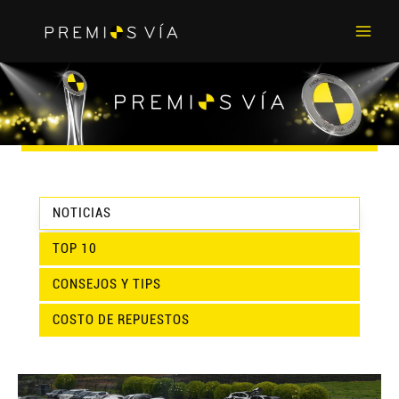
Main
Men
NOTICIAS
TOP 10
CONSEJOS Y TIPS
COSTO DE REPUESTOS