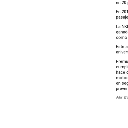
en 20 
En 201
pasaje
La NKD
ganad
como l
Este a
aniver
Premio
cumpl
hace o
motoci
en seg
preven
Abr 2