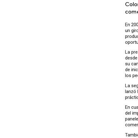
Colo
come
En 200
un gir
produc
oportu
La pre
desde 
su cam
de ini
los pe
La seg
lanzó 
prácti
En cua
del im
panele
comer
Tambié